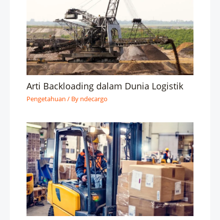
Arti Backloading dalam Dunia Logistik
Pengetahuan
/ By
ndecargo