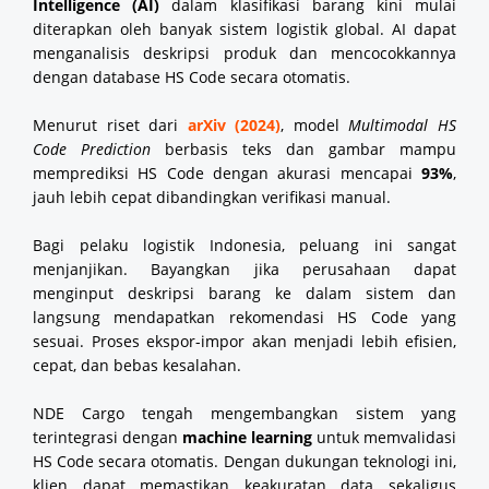
Intelligence (AI)
dalam klasifikasi barang kini mulai
diterapkan oleh banyak sistem logistik global. AI dapat
menganalisis deskripsi produk dan mencocokkannya
dengan database HS Code secara otomatis.
Menurut riset dari
arXiv (2024)
, model
Multimodal HS
Code Prediction
berbasis teks dan gambar mampu
memprediksi HS Code dengan akurasi mencapai
93%
,
jauh lebih cepat dibandingkan verifikasi manual.
Bagi pelaku logistik Indonesia, peluang ini sangat
menjanjikan. Bayangkan jika perusahaan dapat
menginput deskripsi barang ke dalam sistem dan
langsung mendapatkan rekomendasi HS Code yang
sesuai. Proses ekspor-impor akan menjadi lebih efisien,
cepat, dan bebas kesalahan.
NDE Cargo tengah mengembangkan sistem yang
terintegrasi dengan
machine learning
untuk memvalidasi
HS Code secara otomatis. Dengan dukungan teknologi ini,
klien dapat memastikan keakuratan data sekaligus