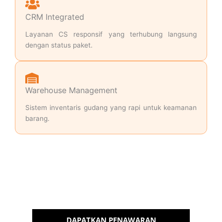
CRM Integrated
Layanan CS responsif yang terhubung langsung
dengan status paket.
Warehouse Management
Sistem inventaris gudang yang rapi untuk keamanan
barang.
Kirim Cargo via Jasa Ekspedisi
Terdekat NDE Cargo
Dapatkan penawaran terbaik dari kami
DAPATKAN PENAWARAN