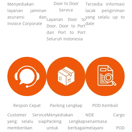
Door to Door
Menyediakan
Tersedia informasi
Service
layanan jaminan
lacak pengiriman
asuransi dan
yang selalu up to
Layanan Door to
Invoice Corporate
date
Door, Door to Port
dan Port to Port
Seluruh Indonesia
Respon Cepat
Packing Lengkap
POD Kembali
Customer Service
Menyediakan
NDE Cargo
yang selalu siap
Packing Lengkap
senantiasa
memberikan
untuk berbagai
melayani POD