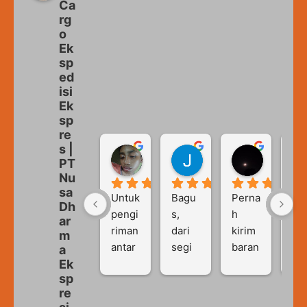
Ca
rg
o
Ek
sp
ed
isi
Ek
sp
re
s |
Vebi Olivia
Johan Fitrianto
Rian Wi
PT
2 years ago
2 years ago
2 years a
Nu
sa
Untuk 
Bagu
Perna
Tid
Dh
pengi
s, 
h 
ada
ar
riman 
dari 
kirim 
ke
m
antar 
segi 
baran
ala 
a
Ek
pulau
harga 
g 
dal
sp
, jasa 
dan 
elektr
pe
re
eksp
waktu 
onik 
ri