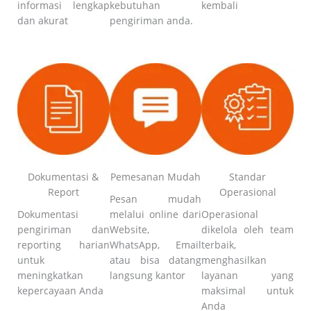
informasi lengkap
kebutuhan
kembali
dan akurat
pengiriman anda.
Dokumentasi &
Pemesanan Mudah
Standar
Report
Operasional
Pesan mudah
Dokumentasi
melalui online dari
Operasional
pengiriman dan
Website,
dikelola oleh team
reporting harian
WhatsApp, Email
terbaik,
untuk
atau bisa datang
menghasilkan
meningkatkan
langsung kantor
layanan yang
kepercayaan Anda
maksimal untuk
Anda