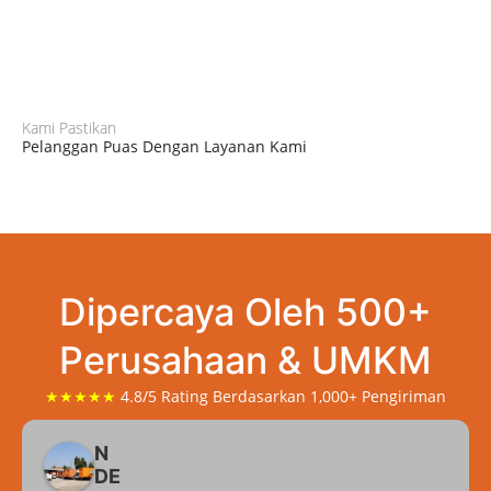
Kami Pastikan
Pelanggan Puas Dengan Layanan Kami
Dipercaya Oleh 500+
Perusahaan & UMKM
★★★★★
4.8/5 Rating Berdasarkan 1,000+ Pengiriman
N
DE