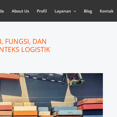
da
About Us
Profil
Layanan
Blog
Kontak
I, FUNGSI, DAN
TEKS LOGISTIK