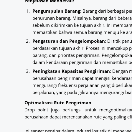
Penjelasan Mendetail:
Pengumpulan Barang
: Barang dari berbagai pe
penurunan barang. Misalnya, barang dari beberap
sebelum dikirimkan ke tujuan akhir. Ini memba
memastikan bahwa semua barang menuju ke arah
Pengaturan dan Pengelompokan
: Di titik p
berdasarkan tujuan akhir. Proses ini mencakup p
barang, dan prioritas pengiriman. Pengelompo
dalam kendaraan pengiriman dan memastikan pen
Peningkatan Kapasitas Pengiriman
: Dengan m
perusahaan pengiriman dapat mengisi kendaraan
mengurangi frekuensi perjalanan yang diperluka
perjalanan, yang pada gilirannya mengurangi bia
Optimalisasi Rute Pengiriman
Drop point juga berfungsi untuk mengoptimalka
perusahaan dapat merencanakan rute yang paling ef
Ini sangat penting dalam industri logistik di mana wak