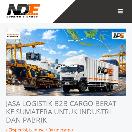
Skip
to
content
JASA LOGISTIK B2B CARGO BERAT
KE SUMATERA UNTUK INDUSTRI
DAN PABRIK
/
Ekspedisi
,
Lainnya
/ By
ndecargo