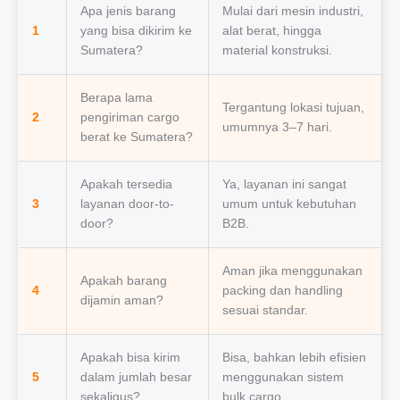
Apa jenis barang
Mulai dari mesin industri,
1
yang bisa dikirim ke
alat berat, hingga
Sumatera?
material konstruksi.
Berapa lama
Tergantung lokasi tujuan,
2
pengiriman cargo
umumnya 3–7 hari.
berat ke Sumatera?
Apakah tersedia
Ya, layanan ini sangat
3
layanan door-to-
umum untuk kebutuhan
door?
B2B.
Aman jika menggunakan
Apakah barang
4
packing dan handling
dijamin aman?
sesuai standar.
Apakah bisa kirim
Bisa, bahkan lebih efisien
5
dalam jumlah besar
menggunakan sistem
sekaligus?
bulk cargo.