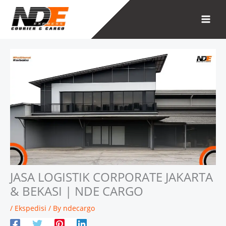
Skip
to
content
JASA LOGISTIK CORPORATE JAKARTA
& BEKASI | NDE CARGO
/
Ekspedisi
/ By
ndecargo