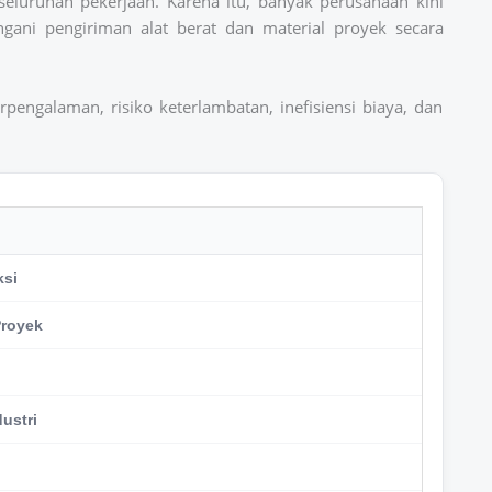
luruhan pekerjaan. Karena itu, banyak perusahaan kini
gani pengiriman alat berat dan material proyek secara
engalaman, risiko keterlambatan, inefisiensi biaya, dan
ksi
Proyek
ustri