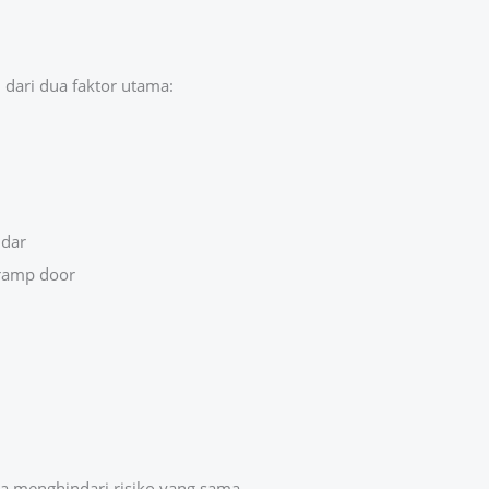
 dari dua faktor utama:
ndar
 ramp door
a menghindari risiko yang sama.