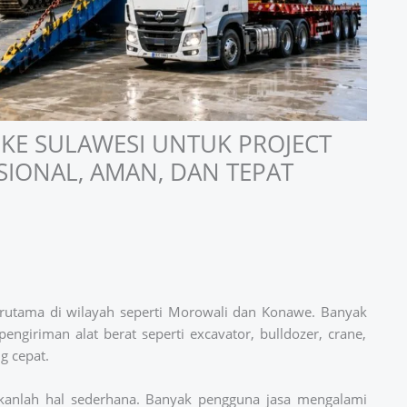
 KE SULAWESI UNTUK PROJECT
ESIONAL, AMAN, DAN TEPAT
terutama di wilayah seperti Morowali dan Konawe. Banyak
iriman alat berat seperti excavator, bulldozer, crane,
g cepat.
ukanlah hal sederhana. Banyak pengguna jasa mengalami