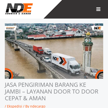
Skip
to
content
JASA PENGIRIMAN BARANG KE
JAMBI – LAYANAN DOOR TO DOOR
CEPAT & AMAN
/
Ekspedisi
/ By
ndecargo