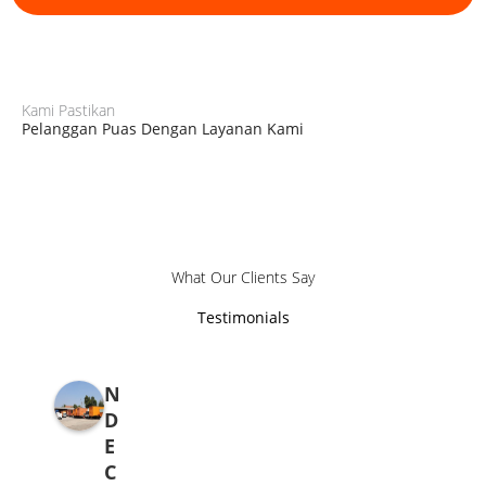
Kami Pastikan
Pelanggan Puas Dengan Layanan Kami
What Our Clients Say
Testimonials
N
D
E
C