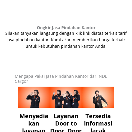
Ongkir Jasa Pindahan Kantor
Silakan tanyakan langsung dengan klik link diatas terkait tarif
jasa pindahan kantor.
Kami akan memberikan harga terbaik
untuk kebutuhan pindahan kantor Anda.
Mengapa Pakai Jasa Pindahan Kantor dari NDE
Cargo?
Menyedia
Layanan
Tersedia
kan
Door to
informasi
layanan
Door, Door
lacak