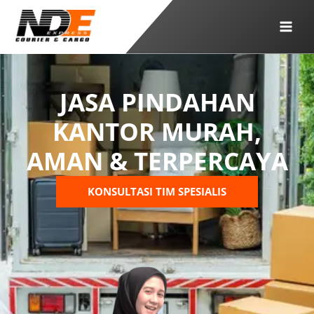
Skip
to
content
JASA PINDAHAN
KANTOR MURAH,
AMAN &
TERPERCAYA
KONSULTASI TIM SPESIALIS