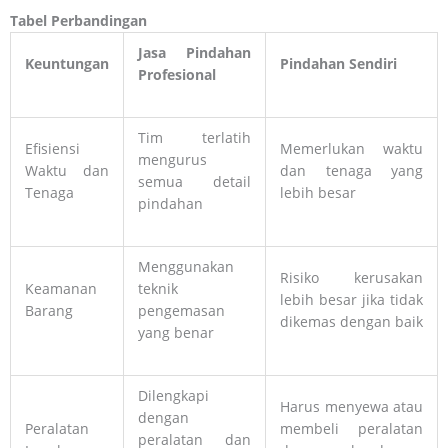
Tabel Perbandingan
Jasa Pindahan
Keuntungan
Pindahan Sendiri
Profesional
Tim terlatih
Efisiensi
Memerlukan waktu
mengurus
Waktu dan
dan tenaga yang
semua detail
Tenaga
lebih besar
pindahan
Menggunakan
Risiko kerusakan
Keamanan
teknik
lebih besar jika tidak
Barang
pengemasan
dikemas dengan baik
yang benar
Dilengkapi
Harus menyewa atau
dengan
Peralatan
membeli peralatan
peralatan dan