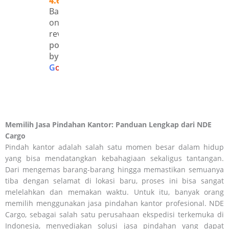
4.6
an 
et. 
irima
Pasti
Based
juga 
Bara
n 
pakai
on 210
oke.
ng 
cepat 
NDE 
reviews
sam
dan 
Carg
powered
by
pai 
pros
o 
G
o
o
g
l
e
sesu
es 
lagi.. 
ai 
mud
Kere
janji.
ah.
eeee
enn
😎👆
Memilih Jasa Pindahan Kantor: Panduan Lengkap dari NDE
Cargo
Pindah kantor adalah salah satu momen besar dalam hidup
yang bisa mendatangkan kebahagiaan sekaligus tantangan.
Dari mengemas barang-barang hingga memastikan semuanya
tiba dengan selamat di lokasi baru, proses ini bisa sangat
melelahkan dan memakan waktu. Untuk itu, banyak orang
memilih menggunakan jasa pindahan kantor profesional. NDE
Cargo, sebagai salah satu perusahaan ekspedisi terkemuka di
Indonesia, menyediakan solusi jasa pindahan yang dapat