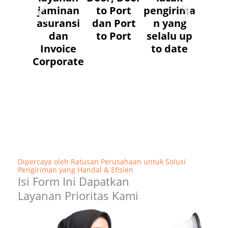
jaminan
to Port
pengirima
asuransi
dan Port
n yang
dan
to Port
selalu up
Invoice
to date
Corporate
Dipercaya oleh Ratusan Perusahaan untuk Solusi
Pengiriman yang Handal & Efisien
Isi Form Ini Dapatkan
Layanan Prioritas Kami