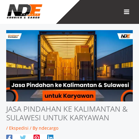
Skip
to
content
JASA PINDAHAN KE KALIMANTAN &
SULAWESI UNTUK KARYAWAN
/
Ekspedisi
/ By
ndecargo