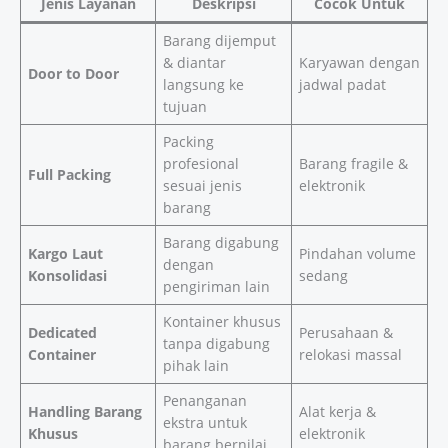
Jenis Layanan
Deskripsi
Cocok Untuk
Barang dijemput
& diantar
Karyawan dengan
Door to Door
langsung ke
jadwal padat
tujuan
Packing
profesional
Barang fragile &
Full Packing
sesuai jenis
elektronik
barang
Barang digabung
Kargo Laut
Pindahan volume
dengan
Konsolidasi
sedang
pengiriman lain
Kontainer khusus
Dedicated
Perusahaan &
tanpa digabung
Container
relokasi massal
pihak lain
Penanganan
Handling Barang
Alat kerja &
ekstra untuk
Khusus
elektronik
barang bernilai