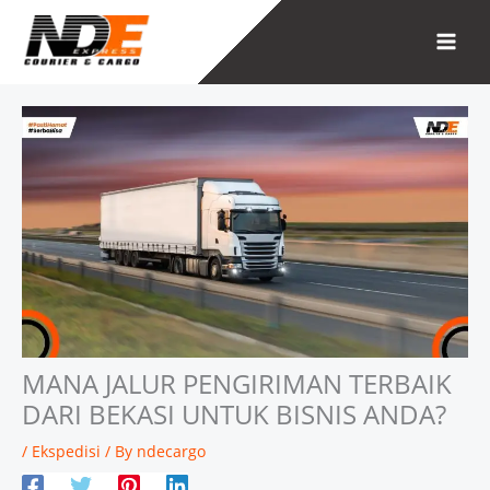
Skip
to
content
MANA JALUR PENGIRIMAN TERBAIK
DARI BEKASI UNTUK BISNIS ANDA?
/
Ekspedisi
/ By
ndecargo