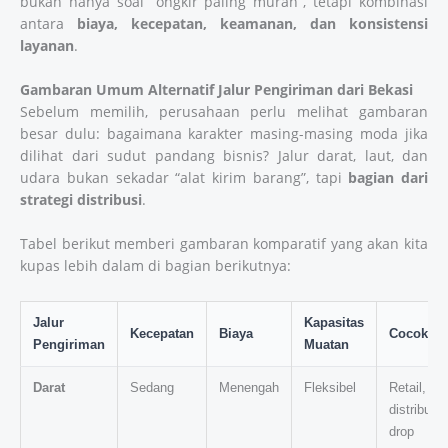
bukan hanya soal “ongkir paling murah”, tetapi kombinasi
antara
biaya, kecepatan, keamanan, dan konsistensi
layanan
.
Gambaran Umum Alternatif Jalur Pengiriman dari Bekasi
Sebelum memilih, perusahaan perlu melihat gambaran
besar dulu: bagaimana karakter masing-masing moda jika
dilihat dari sudut pandang bisnis? Jalur darat, laut, dan
udara bukan sekadar “alat kirim barang”, tapi
bagian dari
strategi distribusi
.
Tabel berikut memberi gambaran komparatif yang akan kita
kupas lebih dalam di bagian berikutnya:
Jalur
Kapasitas
Kecepatan
Biaya
Cocok Un
Pengiriman
Muatan
Darat
Sedang
Menengah
Fleksibel
Retail, F
distribusi
drop