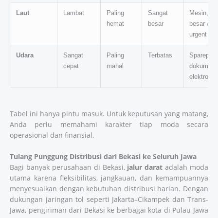
Laut
Lambat
Paling
Sangat
Mesin, ma
hemat
besar
besar & be
urgent
Udara
Sangat
Paling
Terbatas
Sparepart 
cepat
mahal
dokumen p
elektroni
Tabel ini hanya pintu masuk. Untuk keputusan yang matang,
Anda perlu memahami karakter tiap moda secara
operasional dan finansial.
Tulang Punggung Distribusi dari Bekasi ke Seluruh Jawa
Bagi banyak perusahaan di Bekasi,
jalur darat
adalah moda
utama karena fleksibilitas, jangkauan, dan kemampuannya
menyesuaikan dengan kebutuhan distribusi harian. Dengan
dukungan jaringan tol seperti Jakarta–Cikampek dan Trans-
Jawa, pengiriman dari Bekasi ke berbagai kota di Pulau Jawa