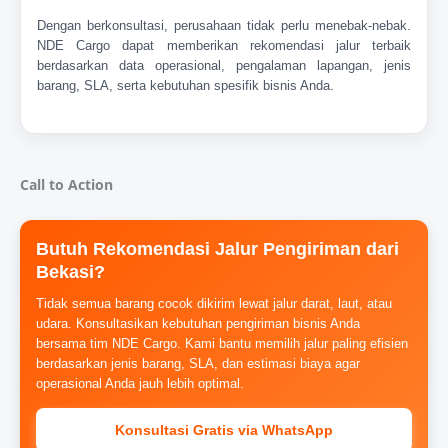
Dengan berkonsultasi, perusahaan tidak perlu menebak-nebak.
NDE Cargo dapat memberikan rekomendasi jalur terbaik
berdasarkan data operasional, pengalaman lapangan, jenis
barang, SLA, serta kebutuhan spesifik bisnis Anda.
Call to Action
Butuh Rekomendasi Jalur Pengiriman dari
Bekasi?
Tidak semua barang cocok dikirim lewat jalur darat, laut, atau
udara. Konsultasikan kebutuhan pengiriman bisnis Anda
bersama tim NDE Cargo. Kami bantu memilih jalur paling efisien
berdasarkan jenis barang, SLA, dan estimasi biaya agar
operasional Anda jauh lebih optimal.
Konsultasi Gratis via WhatsApp