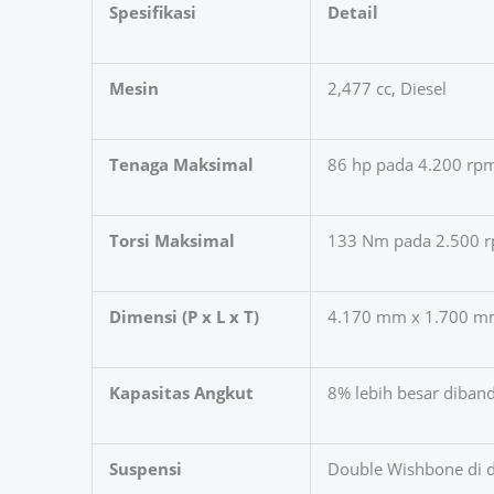
Spesifikasi
Detail
Mesin
2,477 cc, Diesel
Tenaga Maksimal
86 hp pada 4.200 rp
Torsi Maksimal
133 Nm pada 2.500 
Dimensi (P x L x T)
4.170 mm x 1.700 m
Kapasitas Angkut
8% lebih besar diba
Suspensi
Double Wishbone di de