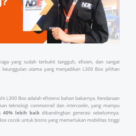
aga yang sudah terbukti tangguh, efisien, dan sangat
a keunggulan utama yang menjadikan L300 Box pilihan
hi L300 Box adalah efisiensi bahan bakarnya. Kendaraan
kan teknologi
commonrail
dan
intercooler
, yang mampu
 40% lebih baik
dibandingkan generasi sebelumnya.
Box cocok untuk bisnis yang memerlukan mobilitas tinggi