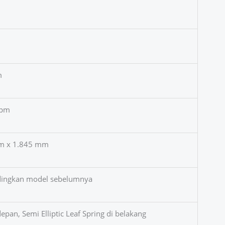
m
rpm
m x 1.845 mm
ndingkan model sebelumnya
pan, Semi Elliptic Leaf Spring di belakang