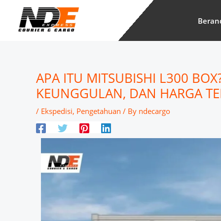
Skip
to
Beran
content
APA ITU MITSUBISHI L300 BOX?
KEUNGGULAN, DAN HARGA TE
/
Ekspedisi
,
Pengetahuan
/ By
ndecargo