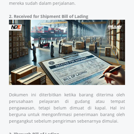
mereka sudah dalam perjalanan.
2. Received for Shipment Bill of Lading
Dokumen ini diterbitkan ketika barang diterima oleh
perusahaan pelayaran di gudang atau tempat
pengawasan, tetapi belum dimuat di kapal. Hal ini
berguna untuk mengonfirmasi penerimaan barang oleh
pengangkut sebelum pengiriman sebenarnya dimulai.