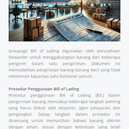
Groupage Bill of Lading digunakan oleh perusahaan
forwarder untuk menggabungkan barang dari beberapa
pengirim dalam satu pengiriman. Dokumen ini
memudahkan pengiriman barang-barang kecil yang tidak
memenuhi kapasitas satu kontainer penuh.
Prosedur Penggunaan Bill of Lading
Prosedur penggunaan Bill of Lading (B/L) dalam
pengiriman barang mencakup beberapa langkah penting
yang harus diikuti oleh eksportir, agen pelayaran, dan
pengangkut. Setiap langkah dalam prosedur ini
dirancang untuk memastikan bahwa barang dikirim
dengan aman, sesuai dengan ketentuan yang telah