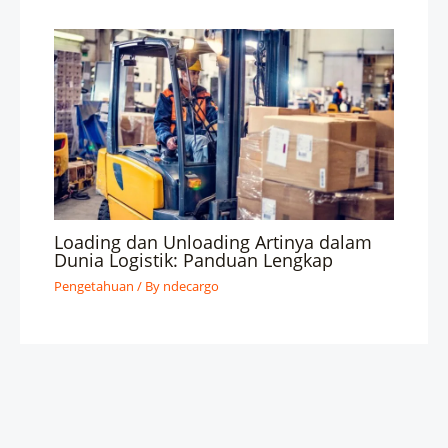
Loading dan Unloading Artinya dalam
Dunia Logistik: Panduan Lengkap
Pengetahuan
/ By
ndecargo