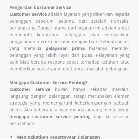
Pengertian Customer Service
Customer service
adalah layanan yang diberikan kepada
pelanggan sebelum, selama, dan setelah transaksi
berlangsung. Fungsi utama dari layanan ini adalah untuk
memenuhi kebutuhan pelanggan dan memastikan
pengalaman mereka berjalan dengan baik. Sebuah bisnis
yang memiliki
pelayanan prima
biasanya memiliki
pelanggan yang lebih loyal dan puas. Pelayanan yang
baik bisa berupa respons cepat terhadap keluhan atau
memberikan solusi yang tepat untuk masalah pelanggan.
Mengapa Customer Service Penting?
Customer service
bukan hanya sekadar interaksi
langsung dengan pelanggan, tetapi merupakan elemen
strategis yang memengaruhi keberlangsungan sebuah
bisnis. Ada beberapa alasan mendasar yang menjelaskan
mengapa customer service penting
bagi kesuksesan
perusahaan:
Meningkatkan Kepercayaan Pelanggan