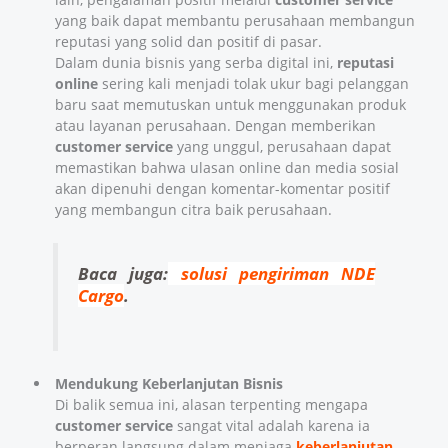
yang baik dapat membantu perusahaan membangun
reputasi yang solid dan positif di pasar.
Dalam dunia bisnis yang serba digital ini,
reputasi
online
sering kali menjadi tolak ukur bagi pelanggan
baru saat memutuskan untuk menggunakan produk
atau layanan perusahaan. Dengan memberikan
customer service
yang unggul, perusahaan dapat
memastikan bahwa ulasan online dan media sosial
akan dipenuhi dengan komentar-komentar positif
yang membangun citra baik perusahaan.
Baca juga:
solusi pengiriman NDE
Cargo
.
Mendukung Keberlanjutan Bisnis
Di balik semua ini, alasan terpenting mengapa
customer service
sangat vital adalah karena ia
berperan langsung dalam menjaga
keberlanjutan