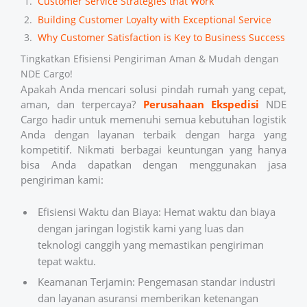
Customer Service Strategies that Work
Building Customer Loyalty with Exceptional Service
Why Customer Satisfaction is Key to Business Success
Tingkatkan Efisiensi Pengiriman Aman & Mudah dengan
NDE Cargo!
Apakah Anda mencari solusi pindah rumah yang cepat,
aman, dan terpercaya?
Perusahaan Ekspedisi
NDE
Cargo hadir untuk memenuhi semua kebutuhan logistik
Anda dengan layanan terbaik dengan harga yang
kompetitif. Nikmati berbagai keuntungan yang hanya
bisa Anda dapatkan dengan menggunakan jasa
pengiriman kami:
Efisiensi Waktu dan Biaya: Hemat waktu dan biaya
dengan jaringan logistik kami yang luas dan
teknologi canggih yang memastikan pengiriman
tepat waktu.
Keamanan Terjamin: Pengemasan standar industri
dan layanan asuransi memberikan ketenangan