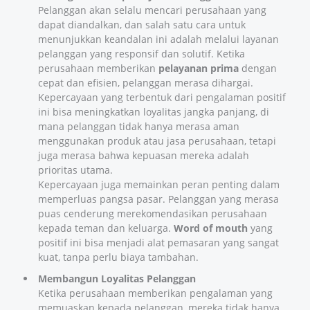
Pelanggan akan selalu mencari perusahaan yang
dapat diandalkan, dan salah satu cara untuk
menunjukkan keandalan ini adalah melalui layanan
pelanggan yang responsif dan solutif. Ketika
perusahaan memberikan
pelayanan prima
dengan
cepat dan efisien, pelanggan merasa dihargai.
Kepercayaan yang terbentuk dari pengalaman positif
ini bisa meningkatkan loyalitas jangka panjang, di
mana pelanggan tidak hanya merasa aman
menggunakan produk atau jasa perusahaan, tetapi
juga merasa bahwa kepuasan mereka adalah
prioritas utama.
Kepercayaan juga memainkan peran penting dalam
memperluas pangsa pasar. Pelanggan yang merasa
puas cenderung merekomendasikan perusahaan
kepada teman dan keluarga.
Word of mouth
yang
positif ini bisa menjadi alat pemasaran yang sangat
kuat, tanpa perlu biaya tambahan.
Membangun Loyalitas Pelanggan
Ketika perusahaan memberikan pengalaman yang
memuaskan kepada pelanggan, mereka tidak hanya