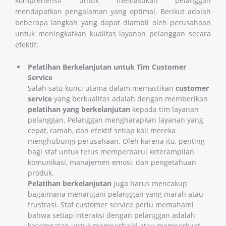
komprehensif untuk memastikan pelanggan
mendapatkan pengalaman yang optimal. Berikut adalah
beberapa langkah yang dapat diambil oleh perusahaan
untuk meningkatkan kualitas layanan pelanggan secara
efektif:
Pelatihan Berkelanjutan untuk Tim Customer
Service
Salah satu kunci utama dalam memastikan
customer
service
yang berkualitas adalah dengan memberikan
pelatihan yang berkelanjutan
kepada tim layanan
pelanggan. Pelanggan mengharapkan layanan yang
cepat, ramah, dan efektif setiap kali mereka
menghubungi perusahaan. Oleh karena itu, penting
bagi staf untuk terus memperbarui keterampilan
komunikasi, manajemen emosi, dan pengetahuan
produk.
Pelatihan berkelanjutan
juga harus mencakup
bagaimana menangani pelanggan yang marah atau
frustrasi. Staf customer service perlu memahami
bahwa setiap interaksi dengan pelanggan adalah
kesempatan untuk memperbaiki atau memperkuat