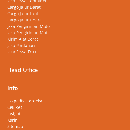
Jasa Sewa Container
Cargo Jalur Darat
Cargo Jalur Laut
Cargo Jalur Udara
Jasa Pengiriman Motor
Jasa Pengiriman Mobil
Kirim Alat Berat
Jasa Pindahan
Jasa Sewa Truk
Head Office
Info
Ekspedisi Terdekat
Cek Resi
Insight
Karir
Sitemap