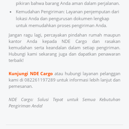
pikiran bahwa barang Anda aman dalam perjalanan.
Kemudahan Pengiriman: Layanan penjemputan dari
lokasi Anda dan pengurusan dokumen lengkap
untuk memudahkan proses pengiriman Anda.
Jangan ragu lagi, percayakan pindahan rumah maupun
kantor Anda kepada NDE Cargo dan rasakan
kemudahan serta keandalan dalam setiap pengiriman.
Hubungi kami sekarang juga dan dapatkan penawaran
terbaik!
Kunjungi NDE Cargo
atau hubungi layanan pelanggan
kami di 082261197289 untuk informasi lebih lanjut dan
pemesanan.
NDE Cargo: Solusi Tepat untuk Semua Kebutuhan
Pengiriman Anda!