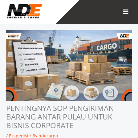
Skip
to
content
PENTINGNYA SOP PENGIRIMAN
BARANG ANTAR PULAU UNTUK
BISNIS CORPORATE
/
Ekspedisi
/ By
ndecargo