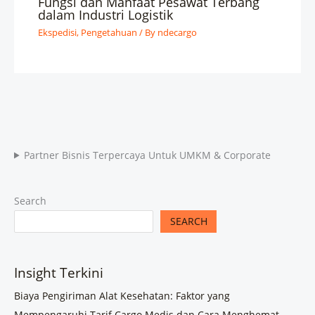
Fungsi dan Manfaat Pesawat Terbang
dalam Industri Logistik
Ekspedisi
,
Pengetahuan
/ By
ndecargo
Partner Bisnis Terpercaya Untuk UMKM & Corporate
Search
SEARCH
Insight Terkini
Biaya Pengiriman Alat Kesehatan: Faktor yang
Mempengaruhi Tarif Cargo Medis dan Cara Menghemat