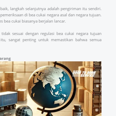
aik, langkah selanjutnya adalah pengiriman itu sendiri.
 pemeriksaan di bea cukai negara asal dan negara tujuan.
 bea cukai biasanya berjalan lancar.
idak sesuai dengan regulasi bea cukai negara tujuan
 itu, sangat penting untuk memastikan bahwa semua
arang