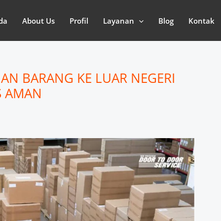
da
About Us
Profil
Layanan
Blog
Kontak
AN BARANG KE LUAR NEGERI
PS AMAN