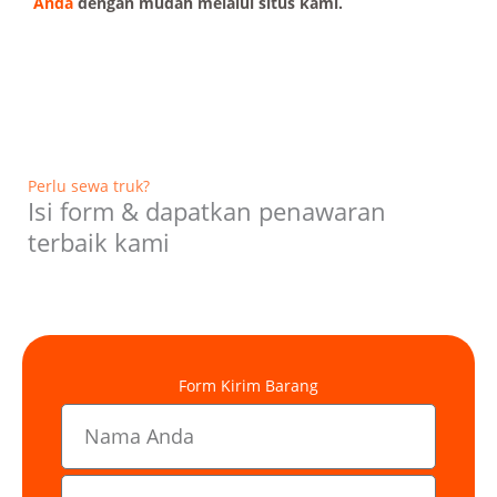
Anda
dengan mudah melalui situs kami.
Perlu sewa truk?
Isi form & dapatkan penawaran
terbaik kami
Form Kirim Barang
N
a
m
E
e