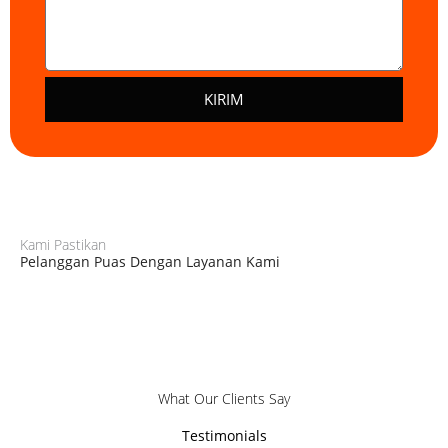
n
t
o
r
KIRIM
Kami Pastikan
Pelanggan Puas Dengan Layanan Kami
What Our Clients Say
Testimonials