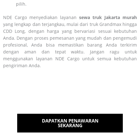
pilih.
NDE Cargo menyediakan layanan
sewa truk Jakarta murah
yang lengkap dan terjangkau, mulai dari truk Grandmax hingga
CDD Long, dengan harga yang bervariasi sesuai kebutuhan
Anda. Dengan proses pemesanan yang mudah dan pengemudi
profesional, Anda bisa memastikan barang Anda terkirim
dengan aman dan tepat waktu. Jangan ragu untuk
menggunakan layanan NDE Cargo untuk semua kebutuhan
pengiriman Anda.
Sewa Truk Murah & Terpercaya
Hanya di NDE Cargo
Dapatkan penawaran terbaik dari kami
DAPATKAN PENAWARAN
SEKARANG