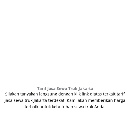
terdekat yang terjangkau serta cepat dengan 3 pilihan
jalur ekspedisi melalui kargo darat, laut & udara.
Tarif Jasa Sewa Truk Jakarta
Silakan tanyakan langsung dengan klik link diatas terkait tarif
jasa sewa truk Jakarta terdekat.
Kami akan memberikan harga
terbaik untuk kebutuhan sewa truk Anda.