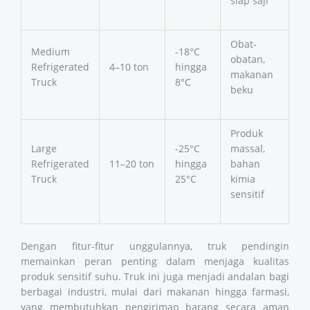
siap saji
Obat-
Medium
-18°C
obatan,
Refrigerated
4–10 ton
hingga
makanan
Truck
8°C
beku
Produk
Large
-25°C
massal,
Refrigerated
11–20 ton
hingga
bahan
Truck
25°C
kimia
sensitif
Dengan fitur-fitur unggulannya, truk pendingin
memainkan peran penting dalam menjaga kualitas
produk sensitif suhu. Truk ini juga menjadi andalan bagi
berbagai industri, mulai dari makanan hingga farmasi,
yang membutuhkan pengiriman barang secara aman