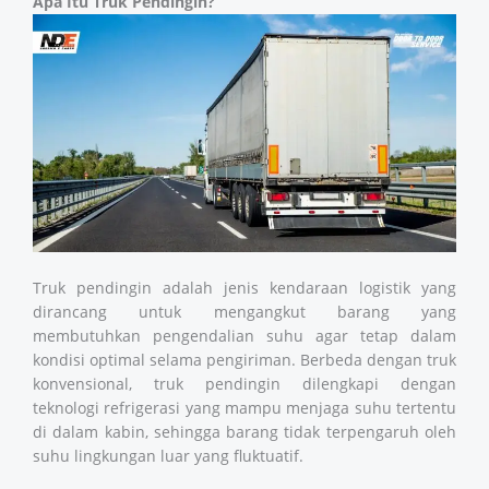
Apa Itu Truk Pendingin?
Truk pendingin adalah jenis kendaraan logistik yang
dirancang untuk mengangkut barang yang
membutuhkan pengendalian suhu agar tetap dalam
kondisi optimal selama pengiriman. Berbeda dengan truk
konvensional, truk pendingin dilengkapi dengan
teknologi refrigerasi yang mampu menjaga suhu tertentu
di dalam kabin, sehingga barang tidak terpengaruh oleh
suhu lingkungan luar yang fluktuatif.