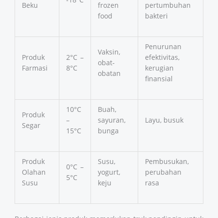
Beku
frozen
pertumbuhan
food
bakteri
Penurunan
Vaksin,
Produk
2°C –
efektivitas,
obat-
Farmasi
8°C
kerugian
obatan
finansial
10°C
Buah,
Produk
–
sayuran,
Layu, busuk
Segar
15°C
bunga
Produk
Susu,
Pembusukan,
0°C –
Olahan
yogurt,
perubahan
5°C
Susu
keju
rasa