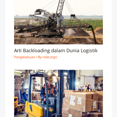
Arti Backloading dalam Dunia Logistik
Pengetahuan
/ By
ndecargo