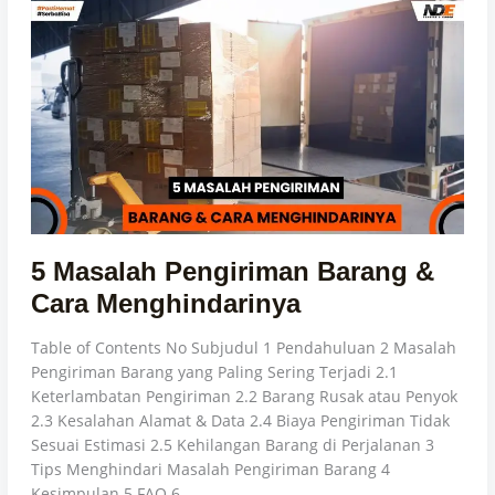
5
Masalah
Pengiriman
Barang
&
Cara
Menghindarinya
5 Masalah Pengiriman Barang &
Cara Menghindarinya
Table of Contents No Subjudul 1 Pendahuluan 2 Masalah
Pengiriman Barang yang Paling Sering Terjadi 2.1
Keterlambatan Pengiriman 2.2 Barang Rusak atau Penyok
2.3 Kesalahan Alamat & Data 2.4 Biaya Pengiriman Tidak
Sesuai Estimasi 2.5 Kehilangan Barang di Perjalanan 3
Tips Menghindari Masalah Pengiriman Barang 4
Kesimpulan 5 FAQ 6