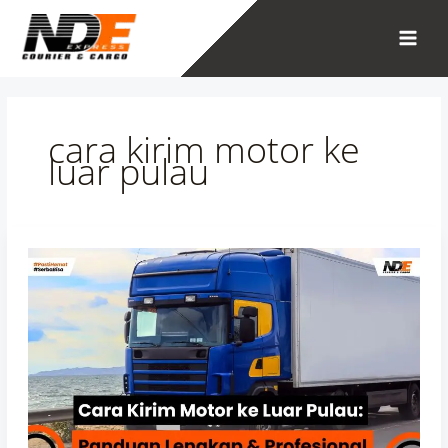
Skip
to
content
cara kirim motor ke
luar pulau
Cara
Kirim
Motor
ke
Luar
Pulau:
Panduan
Lengkap
&