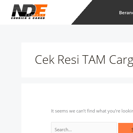
Skip
Search
to
for:
Beran
content
Cek Resi TAM Car
It seems we can’t find what you’re looki