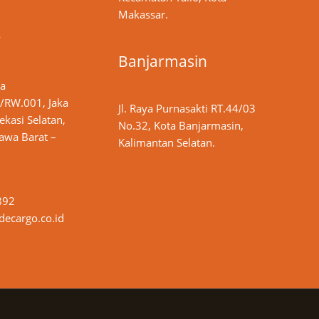
Makassar.
y
Banjarmasin
ya
/RW.001, Jaka
Jl. Raya Purnasakti RT.44/03
ekasi Selatan,
No.32, Kota Banjarmasin,
Jawa Barat –
Kalimantan Selatan.
892
ecargo.co.id