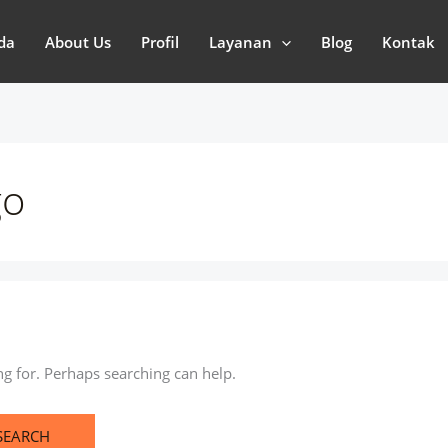
da
About Us
Profil
Layanan
Blog
Kontak
go
ng for. Perhaps searching can help.