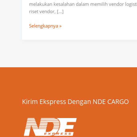
melakukan kesalahan dalam memilih vendor logisti
riset vendor, […]
Selengkapnya »
Kirim Ekspress Dengan NDE CARGO