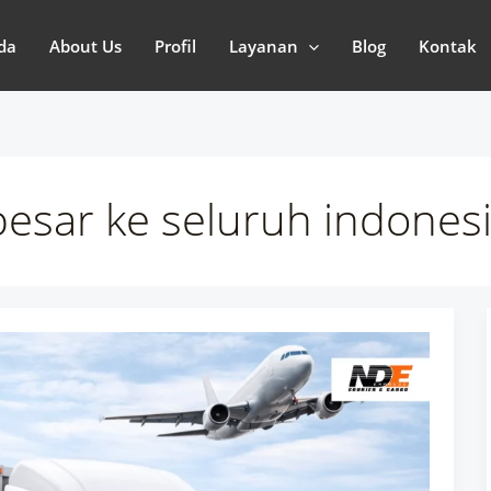
da
About Us
Profil
Layanan
Blog
Kontak
besar ke seluruh indones