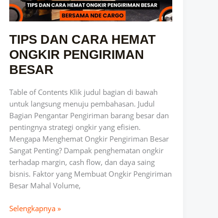
BESAR
TIPS DAN CARA HEMAT
ONGKIR PENGIRIMAN
BESAR
Table of Contents Klik judul bagian di bawah
untuk langsung menuju pembahasan. Judul
Bagian Pengantar Pengiriman barang besar dan
pentingnya strategi ongkir yang efisien.
Mengapa Menghemat Ongkir Pengiriman Besar
Sangat Penting? Dampak penghematan ongkir
terhadap margin, cash flow, dan daya saing
bisnis. Faktor yang Membuat Ongkir Pengiriman
Besar Mahal Volume,
Selengkapnya »