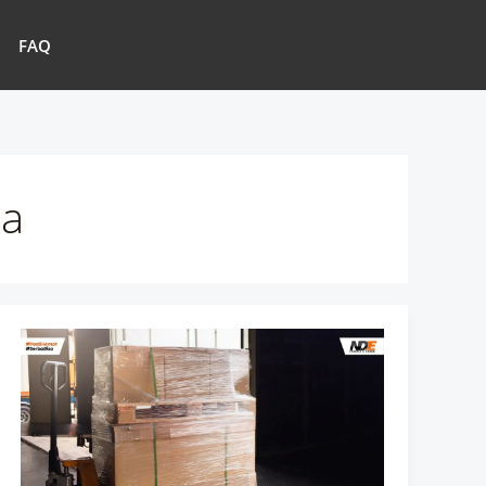
FAQ
ia
TIPS
DAN
CARA
HEMAT
ONGKIR
PENGIRIMAN