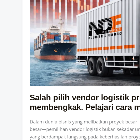
bikin
biaya
membengkak.
Pelajari
cara
memilih
yang
tepat.
Salah pilih vendor logistik p
membengkak. Pelajari cara m
Dalam dunia bisnis yang melibatkan proyek besar—s
besar—pemilihan vendor logistik bukan sekadar uru
yang berdampak langsung pada keberhasilan proy