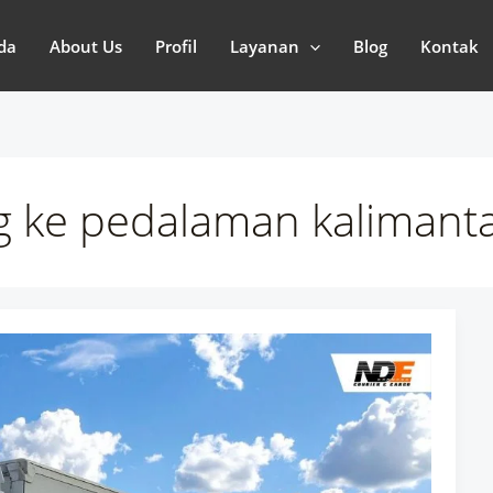
da
About Us
Profil
Layanan
Blog
Kontak
g ke pedalaman kalimant