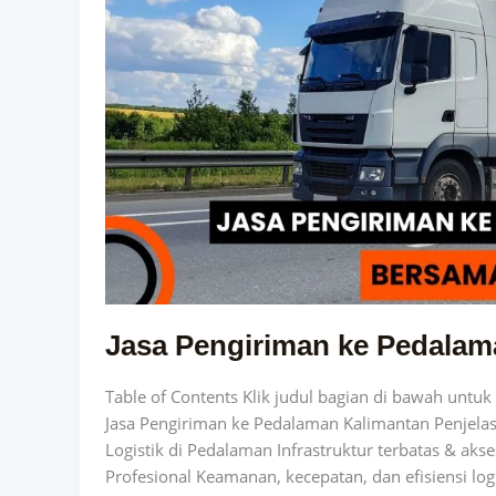
Jasa Pengiriman ke Pedalam
Table of Contents Klik judul bagian di bawah unt
Jasa Pengiriman ke Pedalaman Kalimantan Penjela
Logistik di Pedalaman Infrastruktur terbatas & aks
Profesional Keamanan, kecepatan, dan efisiensi log