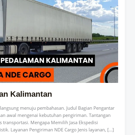
an Kalimantan
uk langsung menuju pembahasan. Judul Bagian Pengantar
san awal mengenai kebutuhan pengiriman. Tantangan
es transportasi. Mengapa Memilih Jasa Ekspedisi
istik. Layanan Pengiriman NDE Cargo Jenis layanan, […]