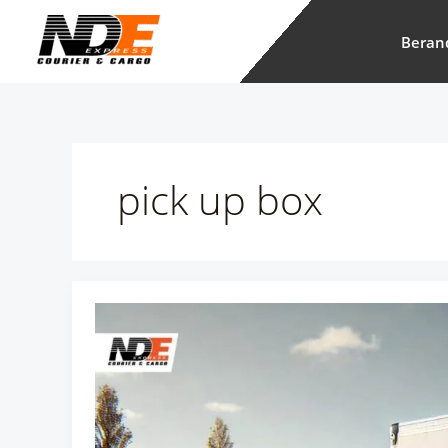
Skip
to
Beran
content
pick up box
Sewa
Pick
Up
Box
Jakarta:
Solusi