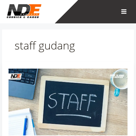
Skip
to
content
staff gudang
Staff
Gudang
Adalah:
Peran,
Tugas,
Keterampilan,
dan
Jenjang
Karir