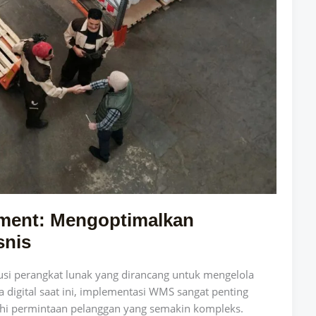
ment: Mengoptimalkan
snis
i perangkat lunak yang dirancang untuk mengelola
a digital saat ini, implementasi WMS sangat penting
hi permintaan pelanggan yang semakin kompleks.