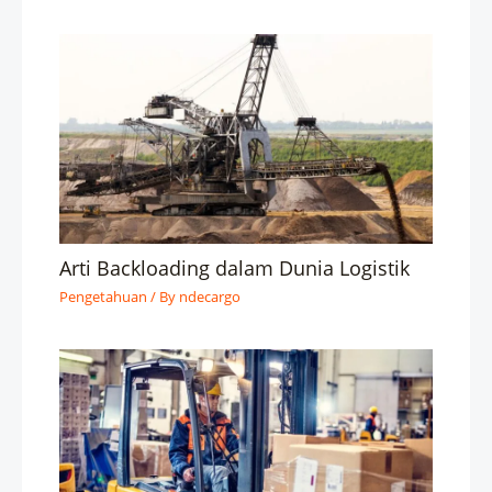
Arti Backloading dalam Dunia Logistik
Pengetahuan
/ By
ndecargo