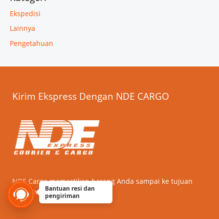
Ekspedisi
Lainnya
Pengetahuan
Kirim Ekspress Dengan NDE CARGO
NDE Cargo memastikan barang Anda sampai ke tujuan
Bantuan resi dan
dengan cepat dan aman.
pengiriman