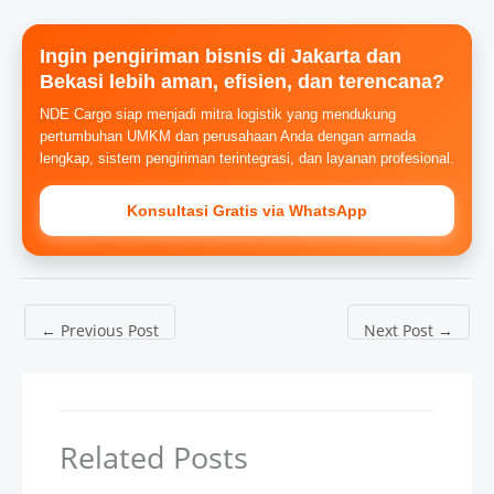
Ingin pengiriman bisnis di Jakarta dan
Bekasi lebih aman, efisien, dan terencana?
NDE Cargo siap menjadi mitra logistik yang mendukung
pertumbuhan UMKM dan perusahaan Anda dengan armada
lengkap, sistem pengiriman terintegrasi, dan layanan profesional.
Konsultasi Gratis via WhatsApp
←
Previous Post
Next Post
→
Related Posts