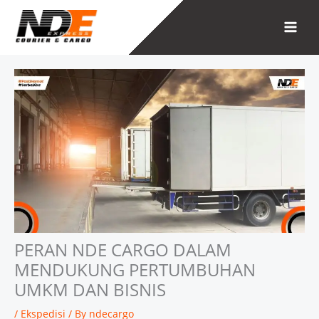
Skip
to
content
PERAN NDE CARGO DALAM
MENDUKUNG PERTUMBUHAN
UMKM DAN BISNIS
/
Ekspedisi
/ By
ndecargo