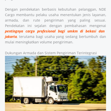
Dengan pendekatan berbasis kebutuhan pelanggan, NDE
Cargo membantu pelaku usaha menentukan jenis layanan,
armada, dan rute pengiriman yang paling sesuai.
Pendekatan ini sejalan dengan pembahasan mengenai
pentingnya cargo profesional bagi umkm di bekasi dan
jakarta
,
terutama bagi usaha yang sedang bertumbuh dan
mulai meningkatkan volume pengiriman.
Dukungan Armada dan Sistem Pengiriman Terintegrasi