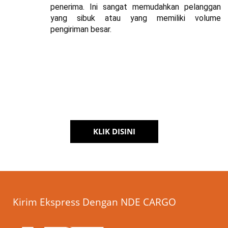
penerima. Ini sangat memudahkan pelanggan 
yang sibuk atau yang memiliki volume 
pengiriman besar.
Kirim Lewat NDE Cargo Banyak
Promonya
Dapatkan penawaran terbaik dari kami
KLIK DISINI
Kirim Ekspress Dengan NDE CARGO