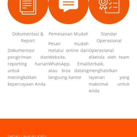
Dokumentasi &
Pemesanan Mudah
Standar
Report
Operasional
Pesan mudah
Dokumentasi
melalui online dari
Operasional
pengiriman dan
Website,
dikelola oleh team
reporting harian
WhatsApp, Email
terbaik,
untuk
atau bisa datang
menghasilkan
meningkatkan
langsung kantor
layanan yang
kepercayaan Anda
maksimal untuk
Anda
Setiap Layanan Kami