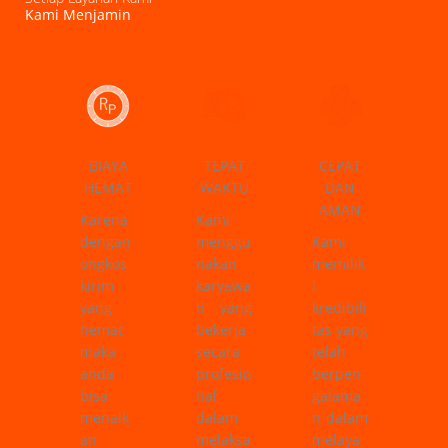
Kami Menjamin
BIAYA
TEPAT
CEPAT
HEMAT
WAKTU
DAN
AMAN
Karena
Kami
dengan
menggu
Kami
ongkos
nakan
memilik
kirim
karyawa
i
yang
n yang
kredibili
hemat
bekerja
tas yang
maka
secara
telah
anda
profesio
berpen
bisa
nal
galama
menaik
dalam
n dalam
an
melaksa
melaya