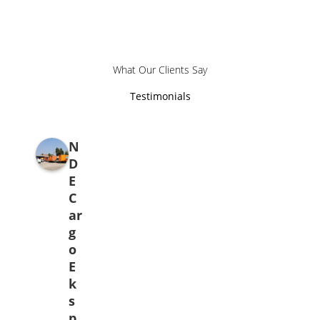
What Our Clients Say
Testimonials
N
D
E
C
ar
g
o
E
k
s
p