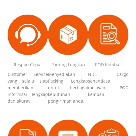
Respon Cepat
Packing Lengkap
POD Kembali
Customer Service
Menyediakan
NDE Cargo
yang selalu siap
Packing Lengkap
senantiasa
memberikan
untuk berbagai
melayani POD
informasi lengkap
kebutuhan
kembali
dan akurat
pengiriman anda.