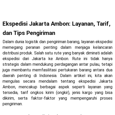
ai 
mud
Kere
janji.
ah.
eeee
enn
😎👆
Ekspedisi Jakarta Ambon: Layanan, Tarif, 
dan Tips Pengiriman
Dalam dunia logistik dan pengiriman barang, layanan ekspedisi 
memegang peranan penting dalam menjaga kelancaran 
distribusi produk. Salah satu rute yang banyak diminati adalah 
ekspedisi dari Jakarta ke Ambon. Rute ini tidak hanya 
strategis dalam mendukung perdagangan antar pulau, tetapi 
juga membantu memfasilitasi pertukaran barang antara dua 
daerah penting di Indonesia. Dalam artikel ini, kita akan 
mengulas secara mendalam tentang ekspedisi Jakarta 
Ambon, mencakup berbagai aspek seperti layanan yang 
tersedia, tarif ongkos kirim (ongkir), jenis kargo yang bisa 
dikirim, serta faktor-faktor yang mempengaruhi proses 
pengiriman.